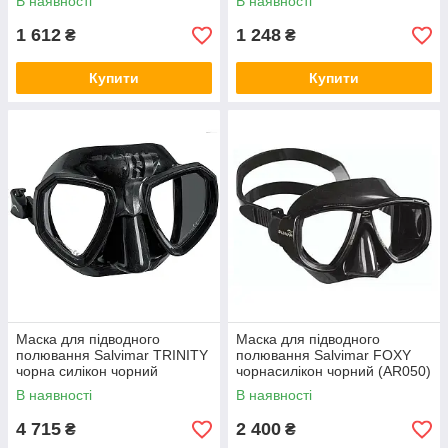
В наявності
В наявності
1 612
1 248
₴
₴
Купити
Купити
Маска для підводного
Маска для підводного
полювання Salvimar TRINITY
полювання Salvimar FOXY
чорна силікон чорний
чорнасилікон чорний (AR050)
(7500BB)
В наявності
В наявності
4 715
2 400
₴
₴