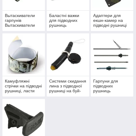
Вытаскиватели
Баластні важки
Адаптери для
гарпунів
для підводних
екшн-камер на
Вытаскиватели
рушниць
підводні рушниці
гарпунів
Камуфляжні
Системи скидання
Гарпуни для
стрічки на підводні
лина з підводної
підводних
рушниці, ласти
рушниці на буй-
рушниць
лінь