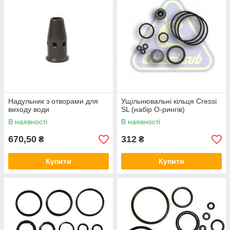
Надульник з отворами для
Ущільнювальні кільця Cressi
виходу води
SL (набір O-рингів)
В наявності
В наявності
670,50
312
₴
₴
Купити
Купити