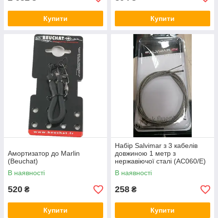
Купити
Купити
Набір Salvimar з 3 кабелів
Амортизатор до Marlin
довжиною 1 метр з
(Beuchat)
нержавіючої сталі (AC060/E)
В наявності
В наявності
520
258
₴
₴
Купити
Купити