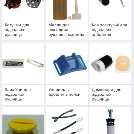
Котушки для
Масло для
Комплектуючі для
підводних
підводних
підводних
рушниць
рушниць, мастила,
арбалетів
спреї, монтажні
клеї
Карабіни для
Упори для
Демпфери для
підводних
арбалетів поясні
підводних
рушниць
рушниць