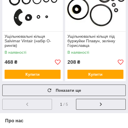
Ущільнювальні кільця
Ущільнювальні кільця під
Salvimar Vintair (набір O-
буржуйки Плавун, зелінку
рингів)
Гориславца
В наявності
В наявності
468
208
₴
₴
Купити
Купити
Показати ще
1
/ 5
Про нас