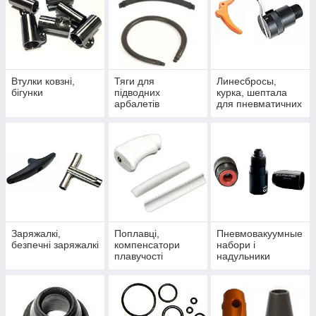
Втулки ковзні,
Тяги для
Линесбросы,
бігунки
підводних
курка, шептала
арбалетів
для пневматичних
рушниць
Заряжалкі,
Поплавці,
Пневмовакуумные
безпечні заряжалкі
компенсатори
набори і
плавучості
надульники
рушниці