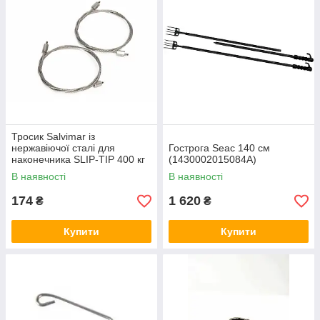
Тросик Salvimar із
нержавіючої сталі для
Гострога Seac 140 см
наконечника SLIP-TIP 400 кг
(1430002015084A)
(AE083)
В наявності
В наявності
174
1 620
₴
₴
Купити
Купити