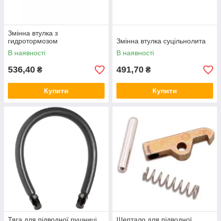
Змінна втулка з
гидротормозом
Змінна втулка суцільнолита
В наявності
В наявності
536,40
491,70
₴
₴
Купити
Купити
Тяга для підводної рушниці
Шептало для підводної