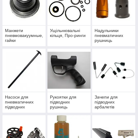
Манжети
Ущільнювальні
Надульники
пневмовакуумные,
кільця, Про-ринги
пневматичних
гайки
рушниць
Насоси для
Рукоятки для
Зачепи для
пневматичних
підводних
підводних
підводних
рушниць
арбалетів
рушниць
пневматичних