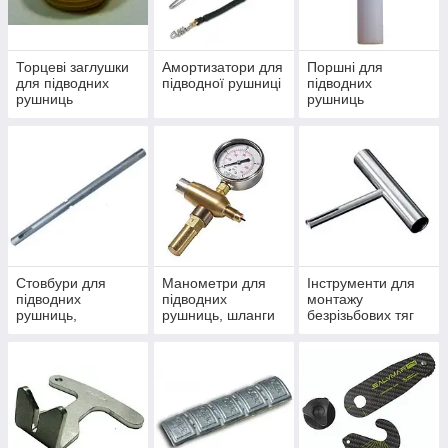
Торцеві заглушки
Амортизатори для
Поршні для
для підводних
підводної рушниці
підводних
рушниць
рушниць
Стовбури для
Манометри для
Інструменти для
підводних
підводних
монтажу
рушниць,
рушниць, шланги
безрізьбових тяг
ресивери
для закачування
(T-tool)