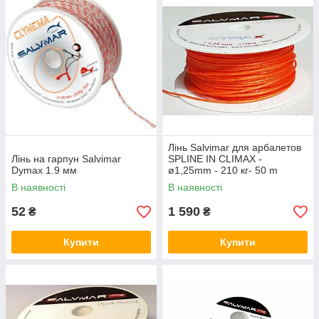
Лінь Salvimar для арбалетов
Лінь на гарпун Salvimar
SPLINE IN CLIMAX -
Dymax 1.9 мм
ø1,25mm - 210 кг- 50 m
помаранчевий (400317)
В наявності
В наявності
52
1 590
₴
₴
Купити
Купити