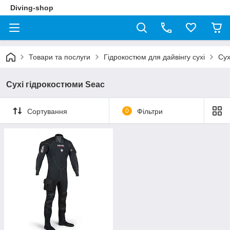
Diving-shop
Товари та послуги
Гідрокостюм для дайвінгу сухі
Сух
Сухі гідрокостюми Seac
Сортування
0
Фільтри