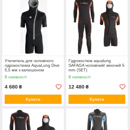
Утелитель для чоловічого
Гідрокостюм aqualung
гідрокостюма AquaLung Dive
SAFAGA чоловічий/ жіночий 5
5,5 мм з капюшоном
mm (SET)
В наявності
В наявності
4 680
12 480
₴
₴
Купити
Купити