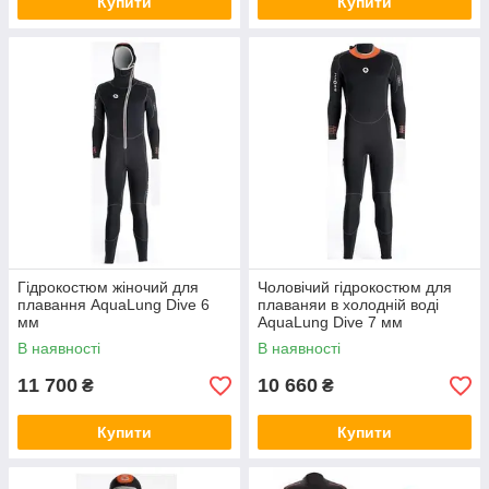
Купити
Купити
Гідрокостюм жіночий для
Чоловічий гідрокостюм для
плавання AquaLung Dive 6
плаваняи в холодній воді
мм
AquaLung Dive 7 мм
В наявності
В наявності
11 700
10 660
₴
₴
Купити
Купити