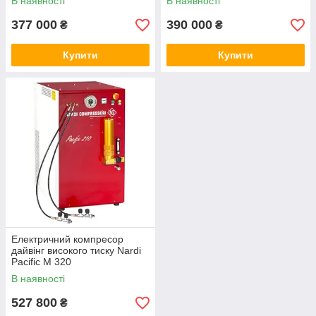
В наявності
В наявності
377 000
390 000
₴
₴
Купити
Купити
Електричний компресор
дайвінг високого тиску Nardi
Pacific M 320
В наявності
527 800
₴