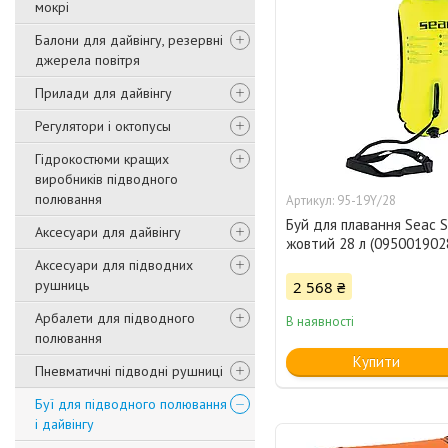
мокрі
Балони для дайвінгу, резервні
джерела повітря
Прилади для дайвінгу
Регулятори і октопусы
Гідрокостюми кращих
виробників підводного
полювання
95-19Y/28
Буй для плавання Seac 
Аксесуари для дайвінгу
жовтий 28 л (095001902
Аксесуари для підводних
рушниць
2 568 ₴
Арбалети для підводного
В наявності
полювання
Купити
Пневматичні підводні рушниці
Буї для підводного полювання
і дайвінгу