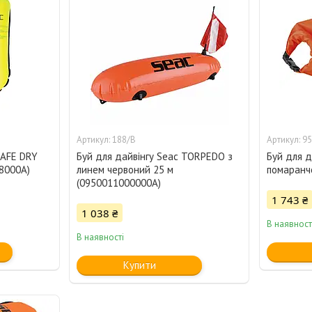
188/B
95
SAFE DRY
Буй для дайвінгу Seac TORPEDO з
Буй для д
8000A)
линем червоний 25 м
помаранч
(0950011000000A)
1 743 ₴
1 038 ₴
В наявност
В наявності
Купити