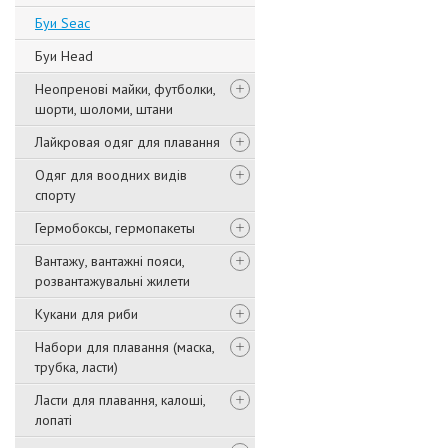
Буи Seac
Буи Head
Неопренові майки, футболки,
шорти, шоломи, штани
Лайкровая одяг для плавання
Одяг для воодних видів
спорту
Гермобоксы, гермопакеты
Вантажу, вантажні пояси,
розвантажувальні жилети
Кукани для риби
Набори для плавання (маска,
трубка, ласти)
Ласти для плавання, калоші,
лопаті