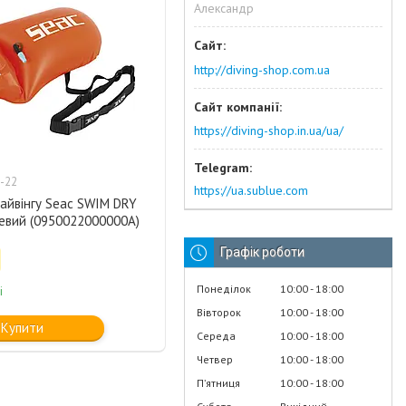
Александр
http://diving-shop.com.ua
https://diving-shop.in.ua/ua/
-22
https://ua.sublue.com
айвінгу Seac SWIM DRY
евий (0950022000000A)
Графік роботи
Понеділок
10:00
18:00
і
Вівторок
10:00
18:00
Купити
Середа
10:00
18:00
Четвер
10:00
18:00
Пʼятниця
10:00
18:00