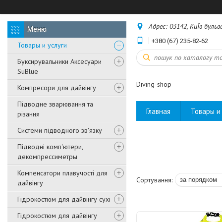
Адрес: 03142, КиЇв бульв
+380 (67) 235-82-62
Товары и услуги
Буксирувальники Аксесуари
SuBlue
Diving-shop
Компресори для дайвінгу
Підводне зварювання та
Главная
Товары и 
різання
Системи підводного зв'язку
Підводні комп'ютери,
декомпрессиметры
Компенсатори плавучості для
дайвінгу
Гідрокостюм для дайвінгу сухі
Гідрокостюм для дайвінгу