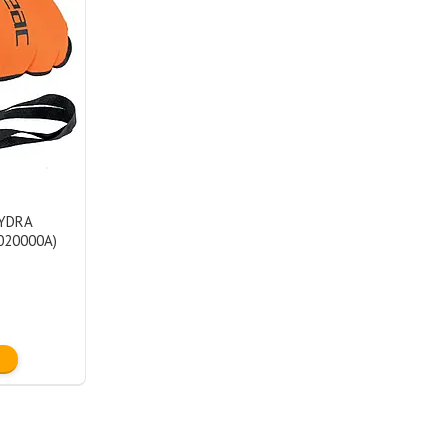
HYDRA
020000A)