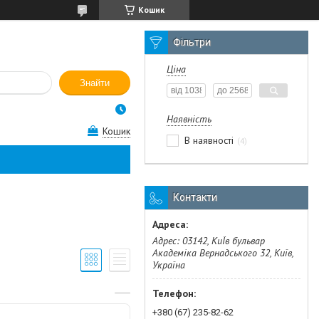
Кошик
Фільтри
Ціна
Знайти
Наявність
Кошик
В наявності
4
Контакти
Адрес: 03142, КиЇв бульвар
Академіка Вернадського 32, Київ,
Україна
+380 (67) 235-82-62