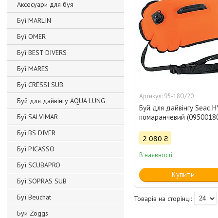
Аксесуари для буя
Буї MARLIN
Буї OMER
Буї BEST DIVERS
Буї MARES
Буї CRESSI SUB
95-18O/20
Буй для дайвінгу AQUA LUNG
Буй для дайвінгу Seac 
Буї SALVIMAR
помаранчевий (0950018
Буї BS DIVER
2 080 ₴
Буї PICASSO
В наявності
Буї SCUBAPRO
Купити
Буї SOPRAS SUB
Буї Beuchat
Буи Zoggs