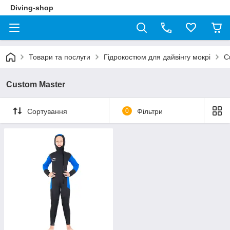
Diving-shop
Товари та послуги
Гідрокостюм для дайвінгу мокрі
C
Custom Master
Сортування
0
Фільтри