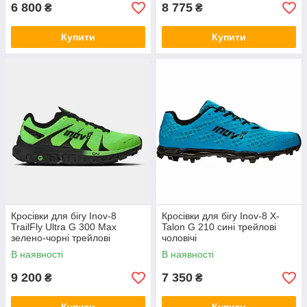
6 800
8 775
₴
₴
Купити
Купити
Кросівки для бігу Inov-8
Кросівки для бігу Inov-8 X-
TrailFly Ultra G 300 Max
Talon G 210 сині трейлові
зелено-чорні трейлові
чоловічі
чоловічі
В наявності
В наявності
9 200
7 350
₴
₴