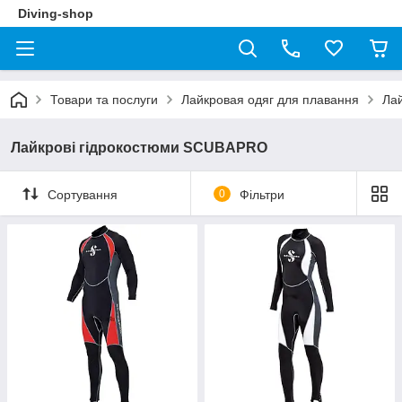
Diving-shop
Товари та послуги
Лайкровая одяг для плавання
Лай
Лайкрові гідрокостюми SCUBAPRO
Сортування
0
Фільтри