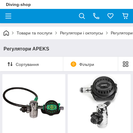
Diving-shop
Товари та послуги
Регулятори і октопусы
Регулятори
Регулятори APEKS
Сортування
0
Фільтри