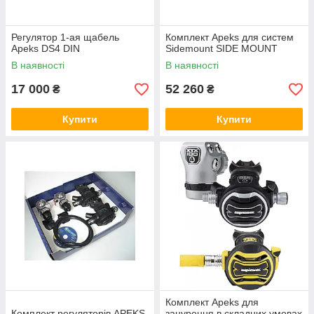
Регулятор 1-ая щабель
Комплект Apeks для систем
Apeks DS4 DIN
Sidemount SIDE MOUNT
В наявності
В наявності
17 000
52 260
₴
₴
Купити
Купити
Комплект Apeks для
Комплект регуляторів APEKS
занурення в складних умовах