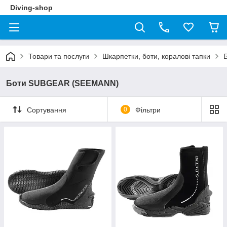
Diving-shop
Товари та послуги
Шкарпетки, боти, коралові тапки
Б
Боти SUBGEAR (SEEMANN)
Сортування
0
Фільтри