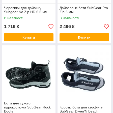
Черевики для дайвінгу
Дайверські боти SubGear Pro
Subgear No Zip HD 6.5 мм
Zip 6 мм
В наявності
В наявності
1 716
2 496
₴
₴
Купити
Купити
Боти для сухого
гідрокостюма SubGear Rock
Короткі боти для серфінгу
Boots
SubGear Diven'N Beach