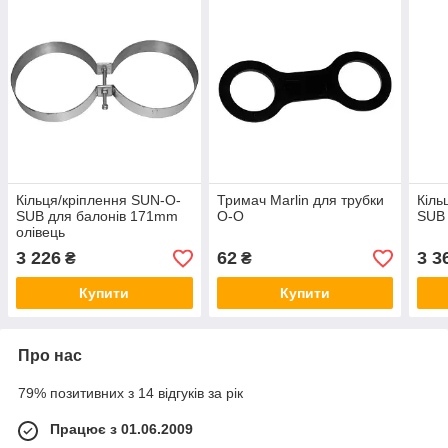
Кільця/кріплення SUN-O-
Тримач Marlin для трубки
Кіль
SUB для балонів 171mm
O-O
SUB
олівець
3 226
62
3 3
₴
₴
Купити
Купити
Про нас
79% позитивних з 14 відгуків за рік
Працює з 01.06.2009