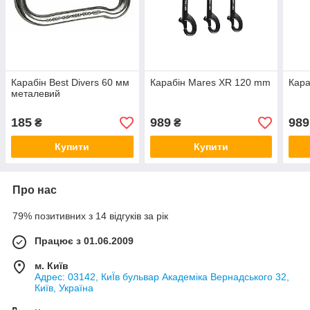
Карабін Best Divers 60 мм
Карабін Mares XR 120 mm
Кара
металевий
185
989
989
₴
₴
Купити
Купити
Про нас
79% позитивних з 14 відгуків за рік
Працює з 01.06.2009
м. Київ
Адрес: 03142, КиЇв бульвар Академіка Вернадського 32,
Київ, Україна