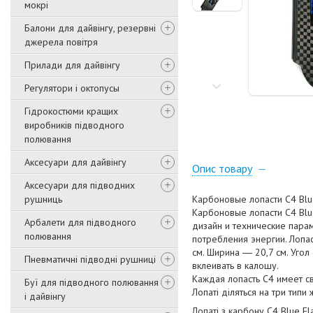
мокрі
Балони для дайвінгу, резервні
джерела повітря
Прилади для дайвінгу
Регулятори і октопусы
Гідрокостюми кращих
виробників підводного
полювання
Аксесуари для дайвінгу
Опис товару
Аксесуари для підводних
рушниць
Карбоновые лопасти C4 Blu
Карбоновые лопасти С4 Bl
Арбалети для підводного
дизайн и технические парам
полювання
потребления энергии. Лопас
см. Ширина ― 20,7 см. Угол
Пневматичні підводні рушниці
вклеивать в калошу.
Каждая лопасть С4 имеет с
Буї для підводного полювання
Лопаті діляться на три типи ж
і дайвінгу
Лопаті з карбону C4 Blue Fl