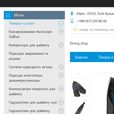
Адрес: 03142, КиЇв бульв
+380 (67) 235-82-62
Товары и услуги
Буксирувальники Аксесуари
SuBlue
Diving-shop
Компресори для дайвінгу
Підводне зварювання та
Главная
Товары и 
різання
Системи підводного зв'язку
Підводні комп'ютери,
декомпрессиметры
Компенсатори плавучості для
дайвінгу
Гідрокостюм для дайвінгу сухі
Гідрокостюм для дайвінгу