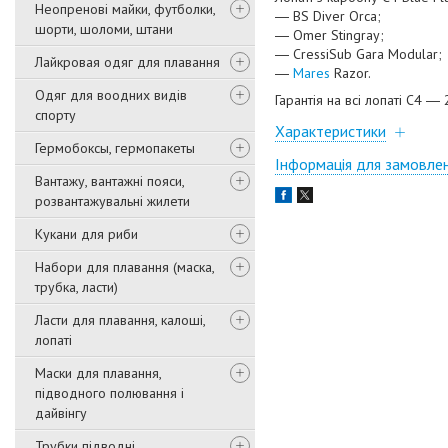
Неопренові майки, футболки,
― BS Diver Orca;
шорти, шоломи, штани
― Omer Stingray;
― CressiSub Gara Modular;
Лайкровая одяг для плавання
―
Mares
Razor.
Одяг для воодних видів
Гарантія на всі лопаті С4 ― 
спорту
Характеристики
Гермобоксы, гермопакеты
Інформація для замовле
Вантажу, вантажні пояси,
розвантажувальні жилети
Кукани для риби
Набори для плавання (маска,
трубка, ласти)
Ласти для плавання, калоші,
лопаті
Маски для плавання,
підводного полювання і
дайвінгу
Трубки підводні