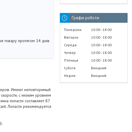
Графік роботи
Понеділок
10:00
18:00
Вівторок
10:00
18:00
я товару протягом 14 днів
Середа
10:00
18:00
Четвер
10:00
18:00
Пʼятниця
10:00
18:00
Субота
Вихідний
Неділя
Вихідний
веров. Имеют неповторимый
 скорости, с низким уровнем
лина лопасти составляет 87
tant. Лопасти рекомендуется
).