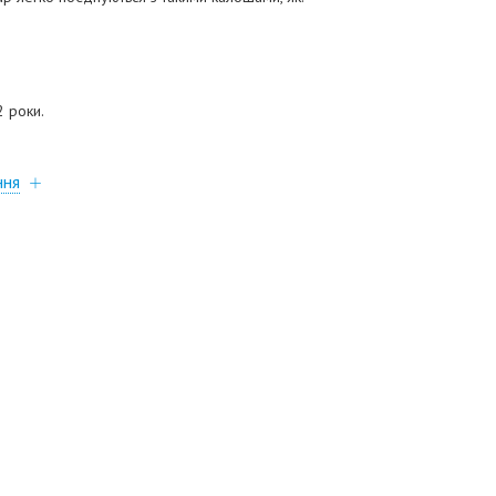
2 роки.
ння