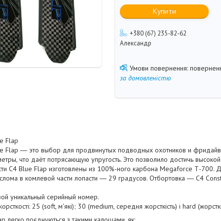
Купити
+380 (67) 235-82-62
Александр
поверненн
за домовленістю
e Flap
ue Flap ― это выбор для продвинутых подводных охотников и фридай
етры, что даёт потрясающую упругость. Это позволило достичь высокой
ти C4 Blue Flap изготовлены из 100%-ного карбона Megaforce Т-700. Д
 слома в комлевой части лопасти ― 29 градусов. Отбортовка ― C4 Cons
вой уникальный серийный номер.
орсткості: 25 (soft, м'які); 30 (medium, середня жорсткість) і hard (жорсткі
ap легко поєднуються з такими калошами, як: