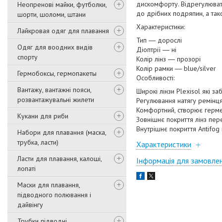
дискомфорту. Відрегулювати 
Неопренові майки, футболки,
до дрібних подряпин, а так
шорти, шоломи, штани
Характеристики:
Лайкровая одяг для плавання
Тип ― дорослі
Одяг для воодних видів
Діоптрії ― ні
спорту
Колір лінз ― прозорі
Колір рамки ― blue/silver
Гермобоксы, гермопакеты
Особливості:
Вантажу, вантажні пояси,
Широкі лінзи Plexisol які з
розвантажувальні жилети
Регулювання натягу ремінця
Комфортний, створює герме
Кукани для риби
Зовнішнє покриття лінз пе
Внутрішнє покриття Antifo
Набори для плавання (маска,
трубка, ласти)
Характеристики
Ласти для плавання, калоші,
Інформація для замовле
лопаті
Маски для плавання,
підводного полювання і
дайвінгу
Трубки підводні