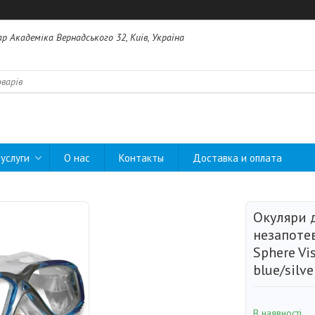
ар Академіка Вернадського 32, Київ, Україна
услуги
О нас
Контакты
Доставка и оплата
Окуляри 
незапоте
Sphere Vis
blue/silve
В наявності