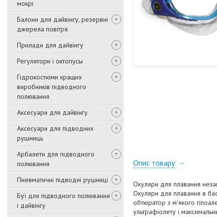
мокрі
Балони для дайвінгу, резервні
джерела повітря
Прилади для дайвінгу
Регулятори і октопусы
Гідрокостюми кращих
виробників підводного
полювання
Аксесуари для дайвінгу
Аксесуари для підводних
рушниць
Арбалети для підводного
Опис товару
полювання
Пневматичні підводні рушниці
Окуляри для плавання незап
Окуляри для плавання в бас
Буї для підводного полювання
обтюратор з м'якого гіпоале
і дайвінгу
ультрафіолету і максимальни