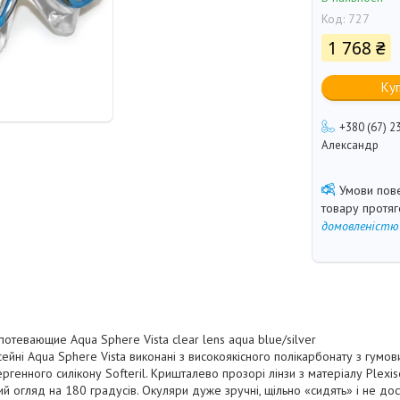
Код:
727
1 768 ₴
Ку
+380 (67) 2
Александр
товару протя
домовленістю
отевающие Aqua Sphere Vista clear lens aqua blue/silver
ейні Aqua Sphere Vista виконані з високоякісного полікарбонату з гумо
ргенного силікону Softeril. Кришталево прозорі лінзи з матеріалу Plexi
й огляд на 180 градусів. Окуляри дуже зручні, щільно «сидять» і не дос