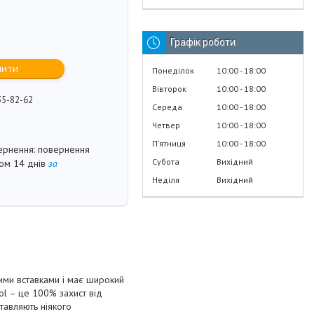
Графік роботи
пити
Понеділок
10:00
18:00
Вівторок
10:00
18:00
35-82-62
Середа
10:00
18:00
Четвер
10:00
18:00
Пʼятниця
10:00
18:00
повернення
Субота
Вихідний
гом 14 днів
за
Неділя
Вихідний
вими вставками і має широкий
sol – це 100% захист від
тавляють ніякого