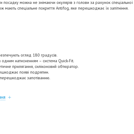
посадку можна не знімаючи окулярів з голови за рахунок спеціальної сис
ож мають спеціальне покриття Antifog, яке перешкоджає їх запітніння.
абезпечують огляд 180 градусів.
 одним натисненням – система Quick-Fit.
тичне прилягання, силіконовий обтюратор.
решкоджає появі подряпин.
g перешкоджає запотіванню.
ння