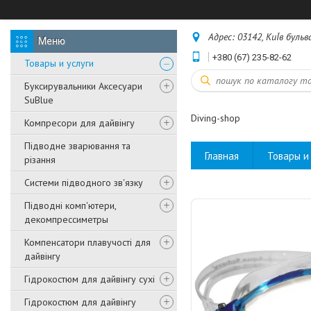
Адрес: 03142, КиЇв бульв
+380 (67) 235-82-62
Товары и услуги
Буксирувальники Аксесуари
SuBlue
Diving-shop
Компресори для дайвінгу
Підводне зварювання та
Главная
Товары и 
різання
Системи підводного зв'язку
Підводні комп'ютери,
декомпрессиметры
Компенсатори плавучості для
дайвінгу
Гідрокостюм для дайвінгу сухі
Гідрокостюм для дайвінгу