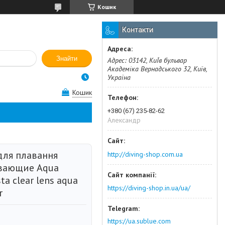
Кошик
Контакти
Знайти
Адрес: 03142, КиЇв бульвар
Академіка Вернадського 32, Київ,
Україна
Кошик
+380 (67) 235-82-62
Александр
для плавання
http://diving-shop.com.ua
вающие Aqua
ta clear lens aqua
https://diving-shop.in.ua/ua/
r
https://ua.sublue.com