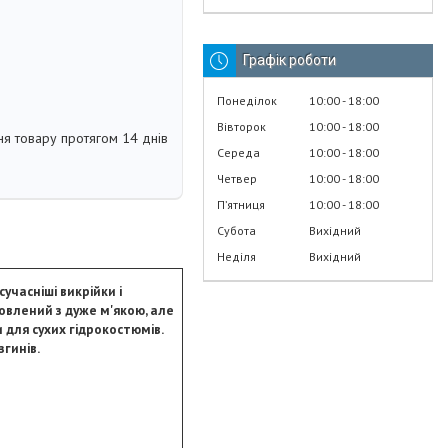
Графік роботи
Понеділок
10:00
18:00
Вівторок
10:00
18:00
я товару протягом 14 днів
Середа
10:00
18:00
Четвер
10:00
18:00
Пʼятниця
10:00
18:00
Субота
Вихідний
Неділя
Вихідний
учасніші викрійки і
товлений з дуже м'якою, але
 для сухих гідрокостюмів.
гинів.