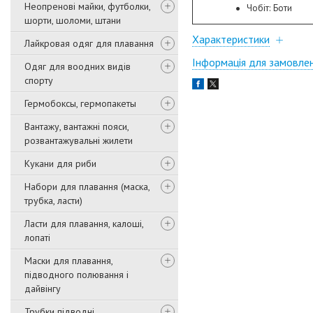
Неопренові майки, футболки,
Чобіт: Боти
шорти, шоломи, штани
Характеристики
Лайкровая одяг для плавання
Інформація для замовле
Одяг для воодних видів
спорту
Гермобоксы, гермопакеты
Вантажу, вантажні пояси,
розвантажувальні жилети
Кукани для риби
Набори для плавання (маска,
трубка, ласти)
Ласти для плавання, калоші,
лопаті
Маски для плавання,
підводного полювання і
дайвінгу
Трубки підводні