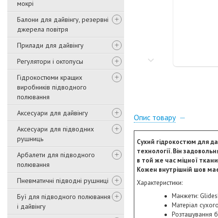
мокрі
Балони для дайвінгу, резервні
джерела повітря
Прилади для дайвінгу
Регулятори і октопусы
Гідрокостюми кращих
виробників підводного
полювання
Аксесуари для дайвінгу
Опис товару
Аксесуари для підводних
рушниць
Сухий гідрокостюм для да
технології. Він задоволь
Арбалети для підводного
в той же час міцної ткан
полювання
Кожен внутрішній шов має
Пневматичні підводні рушниці
Характеристики:
Манжети: Glides
Буї для підводного полювання
Матеріал сухог
і дайвінгу
Розташування б