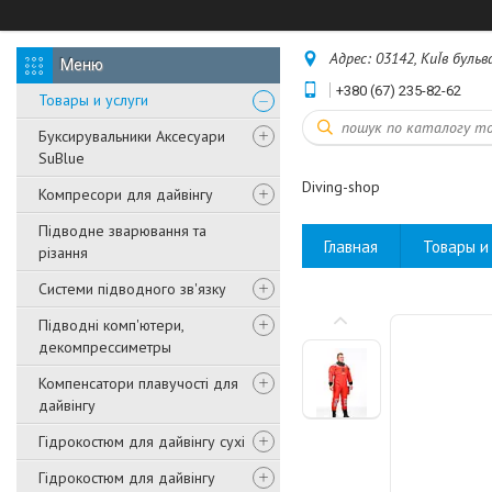
Адрес: 03142, КиЇв бульв
+380 (67) 235-82-62
Товары и услуги
Буксирувальники Аксесуари
SuBlue
Diving-shop
Компресори для дайвінгу
Підводне зварювання та
Главная
Товары и 
різання
Системи підводного зв'язку
Підводні комп'ютери,
декомпрессиметры
Компенсатори плавучості для
дайвінгу
Гідрокостюм для дайвінгу сухі
Гідрокостюм для дайвінгу