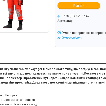
Купити
+380 (67) 235-82-62
Александр
поверненн
за домовленістю
йвінгу
Nothern
Diver
Voyager
мембранного типу, що поєднує в собі найс
няє всі вимоги, що покладаються на нього при зануренні. Костюм виго
ини – поліестер і просочений бутилрезиной, за новітніми стандартами
 подвійну проклейку. Додатково посилені місця підвищеного натягу і з
kin, Неопрен
о гідрокостюма: Неопрен
лискавки: Блискавка ззаду