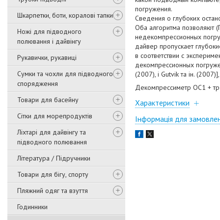
погружения.
Шкарпетки, боти, коралові тапки
Сведения о глубоких оста
Оба алгоритма позволяют (
Ножі для підводного
недекомпрессионных погруже
полювання і дайвінгу
дайвер пропускает глубоки
в соответствии с экспериме
Рукавички, рукавиці
декомпрессионных погружени
Сумки та чохли для підводного
(2007), і Gutvik та ін. (200
спорядження
Декомпрессиметр OC1 + тр
Товари для басейну
Характеристики
Сітки для морепродуктів
Інформація для замовле
Ліхтарі для дайвінгу та
підводного полювання
Література / Підручники
Товари для бігу, спорту
Пляжний одяг та взуття
Годинники