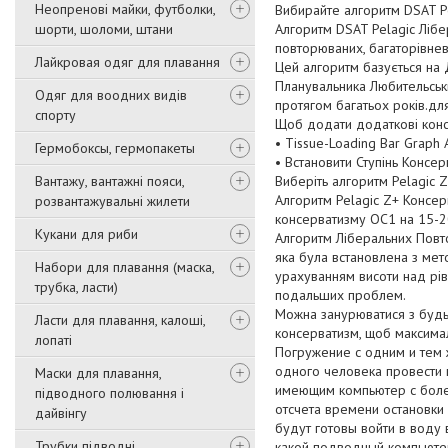
Неопренові майки, футболки,
Вибирайте алгоритм DSAT Pe
шорти, шоломи, штани
Алгоритм DSAT Pelagic Ліб
повторюваних, багаторівнев
Лайкровая одяг для плавання
Цей алгоритм базується на
Планувальника Любительськи
Одяг для воодних видів
протягом багатьох років.для
спорту
Щоб додати додаткові консе
• Tissue-Loading Bar Graph 
Гермобоксы, гермопакеты
• Встановити Ступінь Консе
Вантажу, вантажні пояси,
Виберіть алгоритм Pelagic Z 
Алгоритм Pelagic Z+ Консер
розвантажувальні жилети
консерватизму OC1 на 15-
Кукани для риби
Алгоритм Ліберальних Повто
яка була встановлена з ме
Набори для плавання (маска,
урахуванням висоти над рів
трубка, ласти)
подальших проблем.
Можна занурюватися з будь-
Ласти для плавання, калоші,
консерватизм, щоб максима
лопаті
Погружение с одним и тем
одного человека провести 
Маски для плавання,
имеющим компьютер с боле
підводного полювання і
отсчета времени остановки
дайвінгу
будут готовы войти в воду
Трубки підводні
какой подводный компьюте