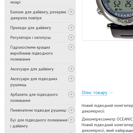
мокрі
Балони для дайвінгу, резервні
джерела повітря
Прилади для дайвінгу
Регулятори і октопусы
Гідрокостюми кращих
виробників підводного
полювання
Аксесуари для дайвінгу
Аксесуари для підводних
рушниць
Опис товару
Арбалети для підводного
полювання
Новий підводний комп'ютер
Пневматичні підводні рушниці
декомпресії.
Декомпрессиметр OCEANIC 
Буї для підводного полювання
Новий підводний комп'ютер
і дайвінгу
декомпресії, який найкращ