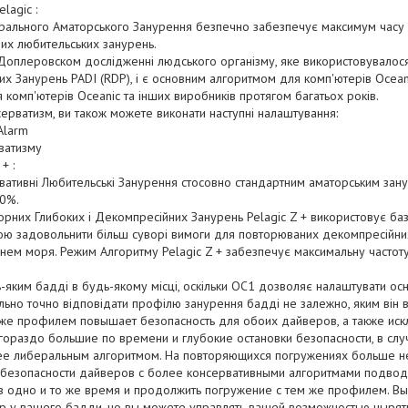
lagic :
ерального Аматорського Занурення безпечно забезпечує максимум часу
их любительських занурень.
 Доплеровском дослідженні людського організму, яке використовувалос
х Занурень PADI (RDP), і є основним алгоритмом для комп'ютерів Ocean
 комп'ютерів Oceanic та інших виробників протягом багатьох років.
рватизм, ви також можете виконати наступні налаштування:
Alarm
рватизму
+ :
вативні Любительські Занурення стосовно стандартним аматорським зану
20%.
рних Глибоких і Декомпресійних Занурень Pelagic Z + використовує ба
тою задовольнити більш суворі вимоги для повторюваних декомпресійних
нем моря. Режим Алгоритму Pelagic Z + забезпечує максимальну частоту
яким бадді в будь-якому місці, оскільки OC1 дозволяє налаштувати осн
льно точно відповідати профілю занурення бадді не залежно, яким він 
 же профилем повышает безопасность для обоих дайверов, а также ис
гораздо большие по времени и глубокие остановки безопасности, в слу
е либеральным алгоритмом. На повторяющихся погружениях больше н
 безопасности дайверов с более консервативными алгоритмами подво
 в одно и то же время и продолжить погружение с тем же профилем. Вы
р у вашего бадди, но вы можете управлять вашей возможностью нырят