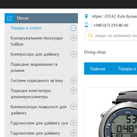
Адрес: 03142, КиЇв бульв
+380 (67) 235-82-62
Товары и услуги
Буксирувальники Аксесуари
SuBlue
Diving-shop
Компресори для дайвінгу
Підводне зварювання та
Главная
Товары и 
різання
Системи підводного зв'язку
Підводні комп'ютери,
декомпрессиметры
Компенсатори плавучості для
дайвінгу
Гідрокостюм для дайвінгу сухі
Гідрокостюм для дайвінгу