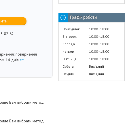
Графік роботи
пити
Понеділок
10:00
18:00
35-82-62
Вівторок
10:00
18:00
Середа
10:00
18:00
Четвер
10:00
18:00
повернення
Пʼятниця
10:00
18:00
гом 14 днів
за
Субота
Вихідний
Неділя
Вихідний
воляє Вам вибрати метод
воляє Вам вибрати метод