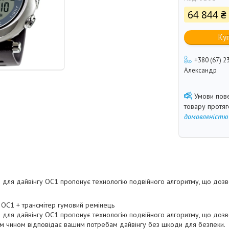
64 844 ₴
Ку
+380 (67) 2
Александр
товару протя
домовленістю
 для дайвінгу OC1 пропонує технологію подвійного алгоритму, що доз
OC1 + трансмітер гумовий ремінець
 для дайвінгу OC1 пропонує технологію подвійного алгоритму, що доз
им чином відповідає вашим потребам дайвінгу без шкоди для безпеки.