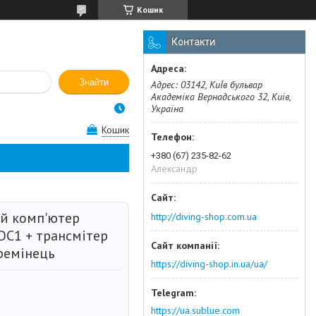
Кошик
Контакти
Знайти
Адрес: 03142, КиЇв бульвар
Академіка Вернадського 32, Київ,
Україна
Кошик
+380 (67) 235-82-62
Александр
й комп'ютер
http://diving-shop.com.ua
OC1 + трансмітер
ремінець
https://diving-shop.in.ua/ua/
https://ua.sublue.com