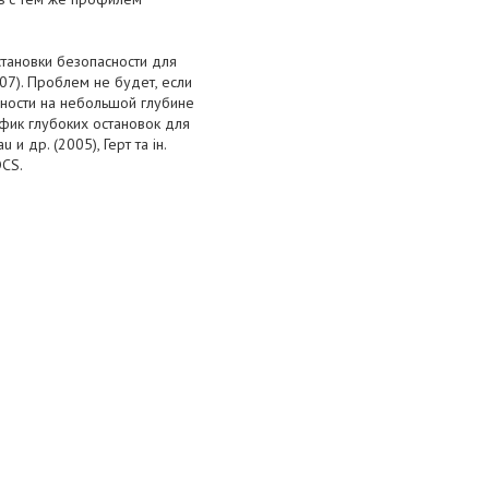
становки безопасности для
07). Проблем не будет, если
сности на небольшой глубине
афик глубоких остановок для
 др. (2005), Герт та ін.
DCS.