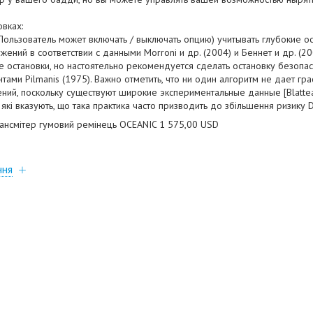
новках:
Пользователь может включать / выключать опцию) учитывать глубокие о
ний в соответствии с данными Morroni и др. (2004) и Беннет и др. (20
е остановки, но настоятельно рекомендуется сделать остановку безопа
нтами Pilmanis (1975). Важно отметить, что ни один алгоритм не дает гр
й, поскольку существуют широкие экспериментальные данные [Blatteau и
7)], які вказують, що така практика часто призводить до збільшення ризику 
ансмітер гумовий ремінець OCEANIC 1 575,00 USD
ння