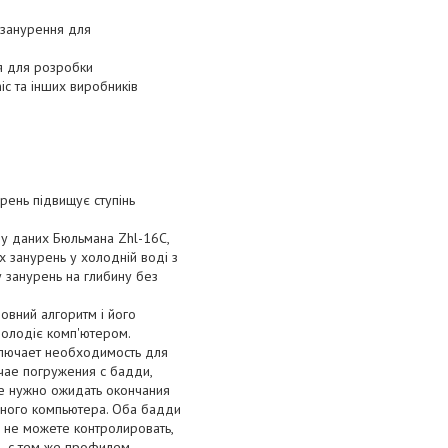
 занурення для
я для розробки
ic та інших виробників
рень підвищує ступінь
зу даних Бюльмана Zhl-16C,
 занурень у холодній воді з
 занурень на глибину без
овний алгоритм і його
володіє комп'ютером.
ключает необходимость для
чае погружения с бадди,
е нужно ожидать окончания
дного компьютера. Оба бадди
 не можете контролировать,
ь с тем же профилем