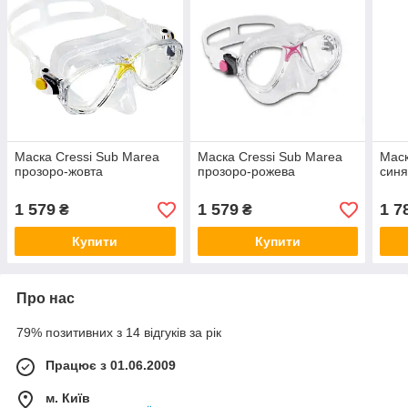
Маска Cressi Sub Marea
Маска Cressi Sub Marea
Маск
прозоро-жовта
прозоро-рожева
синя
1 579
1 579
1 7
₴
₴
Купити
Купити
Про нас
79% позитивних з 14 відгуків за рік
Працює з 01.06.2009
м. Київ