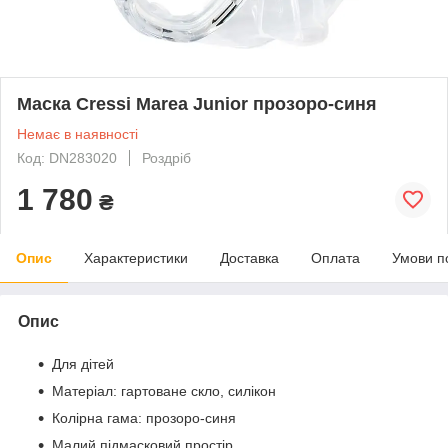
Маска Cressi Marea Junior прозоро-синя
Немає в наявності
Код: DN283020
Роздріб
1 780
₴
Опис
Характеристики
Доставка
Оплата
Умови п
Опис
Для дітей
Матеріал: гартоване скло, силікон
Колірна гама: прозоро-синя
Малий підмасковий простір