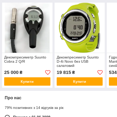
Декомпресиметр Suunto
Декомпресиметр Suunto
Гідр
Cobra 2 Q/R
D-4i Novo без USB
Mant
салатовий
сині
рокі
25 000
19 815
534
₴
₴
Купити
Купити
Про нас
79% позитивних з 14 відгуків за рік