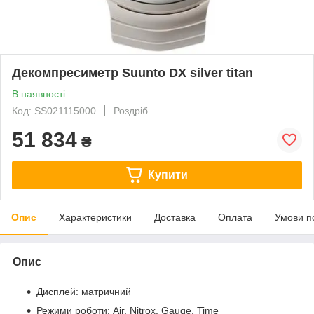
Декомпресиметр Suunto DX silver titan
В наявності
Код: SS021115000
Роздріб
51 834
₴
Купити
Опис
Характеристики
Доставка
Оплата
Умови п
Опис
Дисплей: матричний
Режими роботи: Air, Nitrox, Gauge, Time