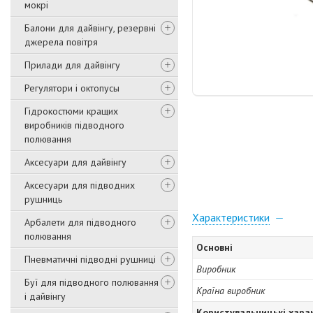
мокрі
Балони для дайвінгу, резервні
джерела повітря
Прилади для дайвінгу
Регулятори і октопусы
Гідрокостюми кращих
виробників підводного
полювання
Аксесуари для дайвінгу
Аксесуари для підводних
рушниць
Характеристики
Арбалети для підводного
полювання
Основні
Пневматичні підводні рушниці
Виробник
Буї для підводного полювання
Країна виробник
і дайвінгу
Користувальницькі хара