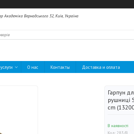
ар Академіка Вернадського 32, Київ, Україна
услуги
О нас
Контакты
Доставка и оплата
Гарпун дл
рушниці S
сm (1320
В наявності
Код:
283/B