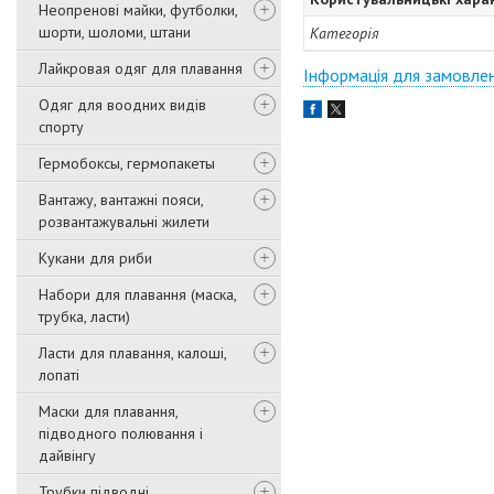
Неопренові майки, футболки,
шорти, шоломи, штани
Категорія
Лайкровая одяг для плавання
Інформація для замовле
Одяг для воодних видів
спорту
Гермобоксы, гермопакеты
Вантажу, вантажні пояси,
розвантажувальні жилети
Кукани для риби
Набори для плавання (маска,
трубка, ласти)
Ласти для плавання, калоші,
лопаті
Маски для плавання,
підводного полювання і
дайвінгу
Трубки підводні