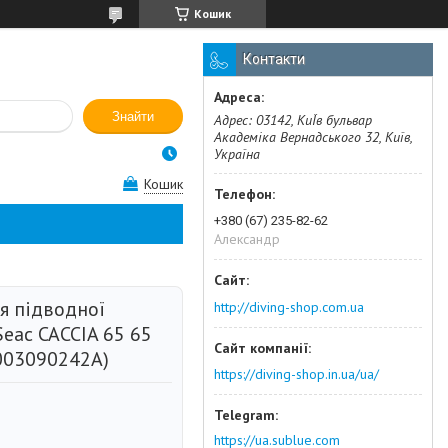
Кошик
Контакти
Знайти
Адрес: 03142, КиЇв бульвар
Академіка Вернадського 32, Київ,
Україна
Кошик
+380 (67) 235-82-62
Александр
я підводної
http://diving-shop.com.ua
eac CACCIA 65 65
003090242A)
https://diving-shop.in.ua/ua/
https://ua.sublue.com