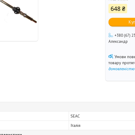
648 ₴
Ку
+380 (67) 2
Александр
товару протя
домовленістю
SEAC
Італія
ктеристики