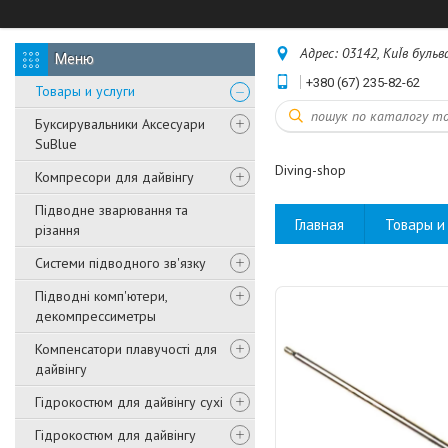
Адрес: 03142, КиЇв бульв
+380 (67) 235-82-62
Товары и услуги
Буксирувальники Аксесуари
SuBlue
Diving-shop
Компресори для дайвінгу
Підводне зварювання та
Главная
Товары и 
різання
Системи підводного зв'язку
Підводні комп'ютери,
декомпрессиметры
Компенсатори плавучості для
дайвінгу
Гідрокостюм для дайвінгу сухі
Гідрокостюм для дайвінгу