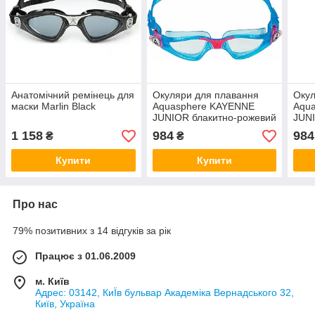
Анатомічний ремінець для
Окуляри для плавання
Окул
маски Marlin Black
Aquasphere KAYENNE
Aqu
JUNIOR блакитно-рожевий
JUNI
лінзи прозорі
лінз
1 158
984
984
₴
₴
(EP3194302LC)
(EP
Купити
Купити
Про нас
79% позитивних з 14 відгуків за рік
Працює з 01.06.2009
м. Київ
Адрес: 03142, КиЇв бульвар Академіка Вернадського 32,
Київ, Україна