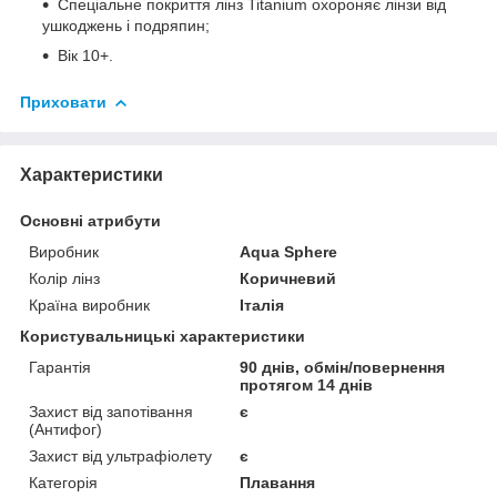
Спеціальне покриття лінз Titanium охороняє лінзи від
ушкоджень і подряпин;
Вік 10+.
Приховати
Характеристики
Основні атрибути
Виробник
Aqua Sphere
Колір лінз
Коричневий
Країна виробник
Італія
Користувальницькі характеристики
Гарантія
90 днів, обмін/повернення
протягом 14 днів
Захист від запотівання
є
(Антифог)
Захист від ультрафіолету
є
Категорія
Плавання