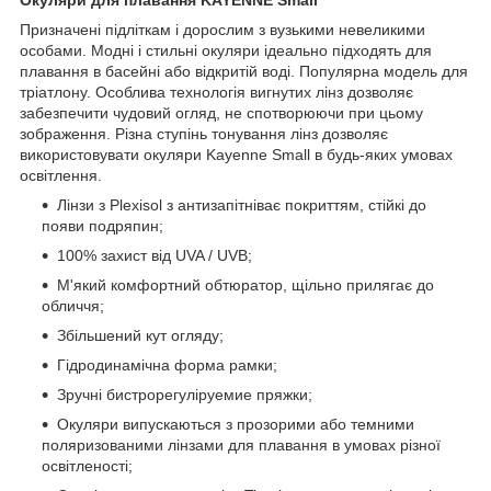
Призначені підліткам і дорослим з вузькими невеликими
особами. Модні і стильні окуляри ідеально підходять для
плавання в басейні або відкритій воді. Популярна модель для
тріатлону. Особлива технологія вигнутих лінз дозволяє
забезпечити чудовий огляд, не спотворюючи при цьому
зображення. Різна ступінь тонування лінз дозволяє
використовувати окуляри Kayenne Small в будь-яких умовах
освітлення.
Лінзи з Plexisol з антизапітніває покриттям, стійкі до
появи подряпин;
100% захист від UVA / UVB;
М'який комфортний обтюратор, щільно прилягає до
обличчя;
Збільшений кут огляду;
Гідродинамічна форма рамки;
Зручні бистрорегуліруемие пряжки;
Окуляри випускаються з прозорими або темними
поляризованими лінзами для плавання в умовах різної
освітленості;