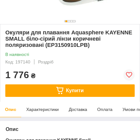
Окуляри для плавання Aquasphere KAYENNE
SMALL бiло-сiрий лінзи коричневі
поляризованi (EP3150910LPB)
В наявності
Код: 197140
Роздріб
1 776
₴
Купити
Опис
Характеристики
Доставка
Оплата
Умови п
Опис
Окуляри для плавання KAYENNE Small