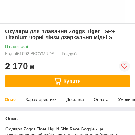
Окуляри для плавання Zoggs Tiger LSR+
Titanium чорні лінзи дзеркально мідні S
В наявності
Код: 461092.BKGYMRDS
Роздріб
2 170
₴
Купити
Опис
Характеристики
Доставка
Оплата
Умови п
Опис
Окуляри Zoggs Tiger Liquid Skin Race Goggle - це
високоефективний вибір для тих, хто прагне найкращого!