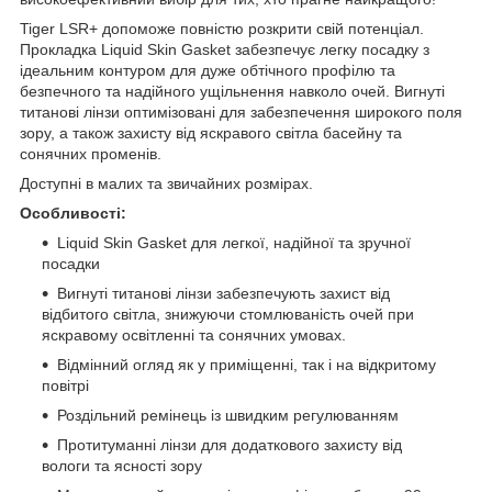
Tiger LSR+ допоможе повністю розкрити свій потенціал.
Прокладка Liquid Skin Gasket забезпечує легку посадку з
ідеальним контуром для дуже обтічного профілю та
безпечного та надійного ущільнення навколо очей. Вигнуті
титанові лінзи оптимізовані для забезпечення широкого поля
зору, а також захисту від яскравого світла басейну та
сонячних променів.
Доступні в малих та звичайних розмірах.
Особливості:
Liquid Skin Gasket для легкої, надійної та зручної
посадки
Вигнуті титанові лінзи забезпечують захист від
відбитого світла, знижуючи стомлюваність очей при
яскравому освітленні та сонячних умовах.
Відмінний огляд як у приміщенні, так і на відкритому
повітрі
Роздільний ремінець із швидким регулюванням
Протитуманні лінзи для додаткового захисту від
вологи та ясності зору