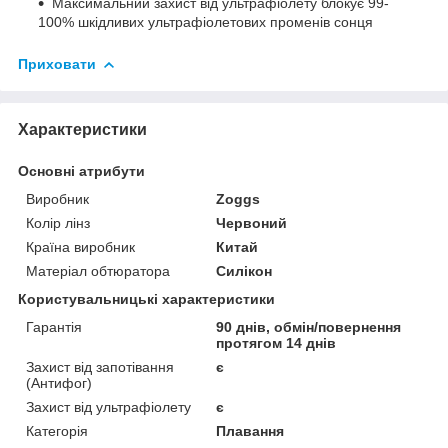
Максимальний захист від ультрафіолету блокує 99-
100% шкідливих ультрафіолетових променів сонця
Приховати
Характеристики
Основні атрибути
Виробник
Zoggs
Колір лінз
Червоний
Країна виробник
Китай
Матеріал обтюратора
Силікон
Користувальницькі характеристики
Гарантія
90 днів, обмін/повернення
протягом 14 днів
Захист від запотівання
є
(Антифог)
Захист від ультрафіолету
є
Категорія
Плавання