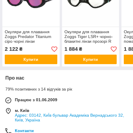
Окуляри для плавання
Окуляри для плавання
Окул
Zoggs Predator Titanium
Zoggs Tiger LSR+ чорно-
Zogg
сіро чорні лінзи
блакитні лінзи прозорі R
пома
дзеркально рожеві розмір
S
2 122
1 884
1 8
₴
₴
R
Купити
Купити
Про нас
79% позитивних з 14 відгуків за рік
Працює з 01.06.2009
м. Київ
Адрес: 03142, КиЇв бульвар Академіка Вернадського 32,
Київ, Україна
Контакти