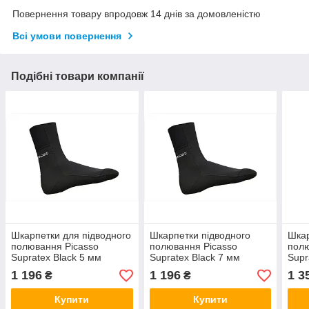
Повернення товару впродовж 14 днів за домовленістю
Всі умови повернення
Подібні товари компанії
Шкарпетки для підводного
Шкарпетки підводного
Шкар
полювання Picasso
полювання Picasso
полю
Supratex Black 5 мм
Supratex Black 7 мм
Supr
мм
1 196
1 196
1 3
₴
₴
Купити
Купити