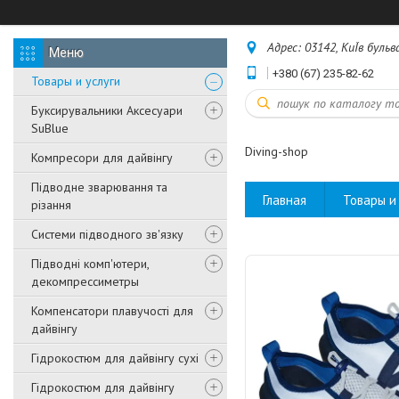
Адрес: 03142, КиЇв бульв
+380 (67) 235-82-62
Товары и услуги
Буксирувальники Аксесуари
SuBlue
Diving-shop
Компресори для дайвінгу
Підводне зварювання та
Главная
Товары и 
різання
Системи підводного зв'язку
Підводні комп'ютери,
декомпрессиметры
Компенсатори плавучості для
дайвінгу
Гідрокостюм для дайвінгу сухі
Гідрокостюм для дайвінгу