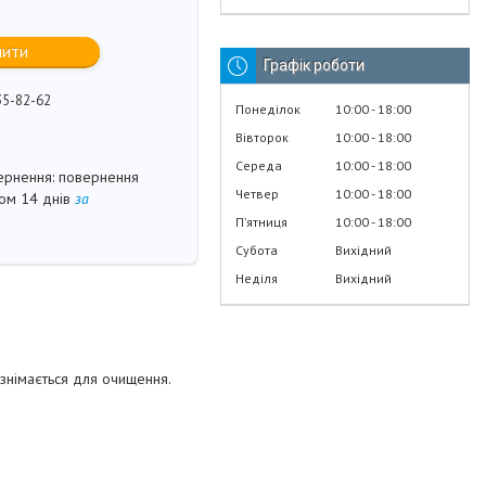
пити
Графік роботи
35-82-62
Понеділок
10:00
18:00
Вівторок
10:00
18:00
Середа
10:00
18:00
повернення
Четвер
10:00
18:00
гом 14 днів
за
Пʼятниця
10:00
18:00
Субота
Вихідний
Неділя
Вихідний
о знімається для очищення.