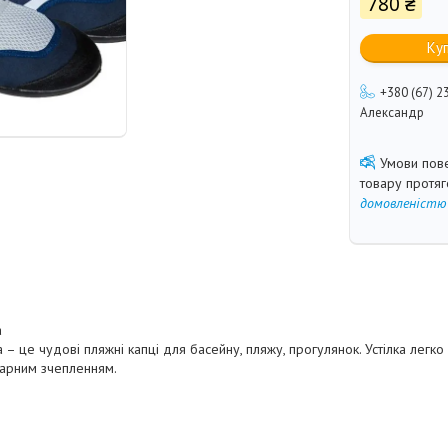
780 ₴
Ку
+380 (67) 2
Александр
товару протя
домовленістю
a
a – це чудові пляжні капці для басейну, пляжу, прогулянок. Устілка легк
гарним зчепленням.