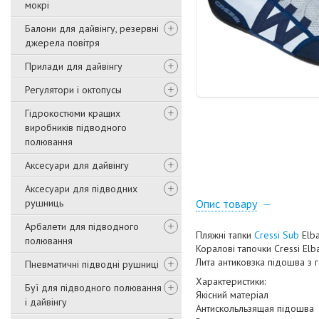
мокрі
Балони для дайвінгу, резервні
джерела повітря
Прилади для дайвінгу
Регулятори і октопусы
Гідрокостюми кращих
виробників підводного
полювання
Аксесуари для дайвінгу
Аксесуари для підводних
рушниць
Опис товару
Арбалети для підводного
Пляжні тапки
Cressi Sub
Elb
полювання
Коралові тапочки Cressi Elb
Лита антиковзка підошва з 
Пневматичні підводні рушниці
Характеристики:
Буї для підводного полювання
Якісний матеріал
і дайвінгу
Антискольльзящая підошва