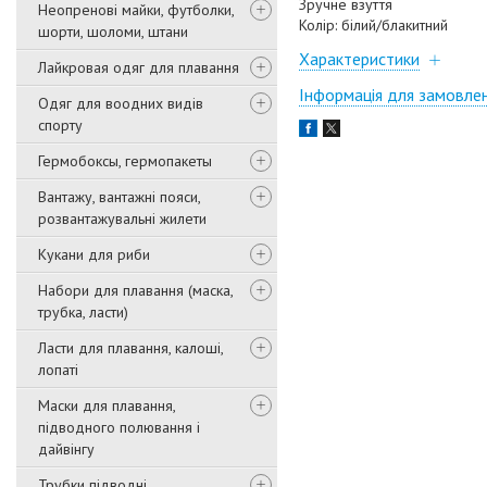
Зручне взуття
Неопренові майки, футболки,
Колір: білий/блакитний
шорти, шоломи, штани
Характеристики
Лайкровая одяг для плавання
Інформація для замовле
Одяг для воодних видів
спорту
Гермобоксы, гермопакеты
Вантажу, вантажні пояси,
розвантажувальні жилети
Кукани для риби
Набори для плавання (маска,
трубка, ласти)
Ласти для плавання, калоші,
лопаті
Маски для плавання,
підводного полювання і
дайвінгу
Трубки підводні