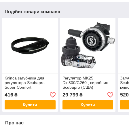
Подібні товари компанії
Кліпса загубника для
Регулятор MK25
Загу
регулятора Scubapro
Din300/G260 , виробник
Scub
Super Comfort
Scubapro (США)
кліп
416
29 799
520
₴
₴
Купити
Купити
Про нас