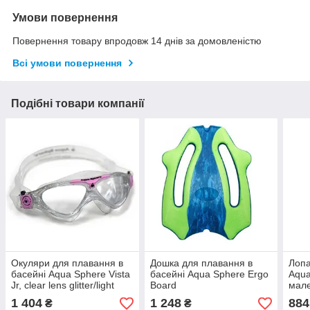
Умови повернення
Повернення товару впродовж 14 днів за домовленістю
Всі умови повернення
Подібні товари компанії
Окуляри для плавання в
Дошка для плавання в
Лопа
басейні Aqua Sphere Vista
басейні Aqua Sphere Ergo
Aqua
Jr, clear lens glitter/light
Board
мале
pink
1 404
1 248
884
₴
₴