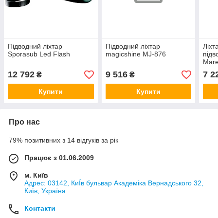
Підводний ліхтар
Підводний ліхтар
Ліхт
Sporasub Led Flash
magicshine MJ-876
підв
Mare
12 792
9 516
7 2
₴
₴
Купити
Купити
Про нас
79% позитивних з 14 відгуків за рік
Працює з 01.06.2009
м. Київ
Адрес: 03142, КиЇв бульвар Академіка Вернадського 32,
Київ, Україна
Контакти