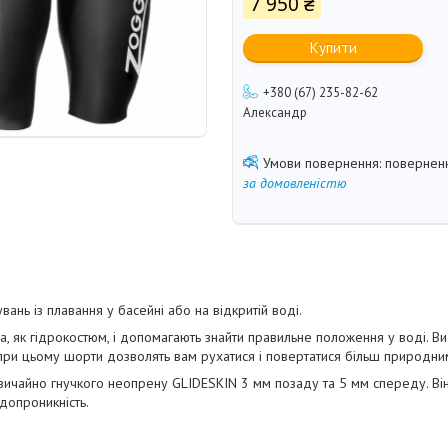
7 950 ₴
Купити
+380 (67) 235-82-62
Александр
поверненн
за домовленістю
ань із плавання у басейні або на відкритій воді.
, як гідрокостюм, і допомагають знайти правильне положення у воді. Ви
е при цьому шорти дозволять вам рухатися і повертатися більш природни
вичайно гнучкого неопрену GLIDESKIN 3 мм позаду та 5 мм спереду. Ві
одопроникність.