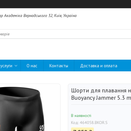
ар Академіка Вернадського 32, Київ, Україна
услуги
О нас
Контакты
Доставка и оплата
Шорти для плавання н
Buoyancy Jammer 5.3 m
В наявності
Код:
464058.BKOR.S