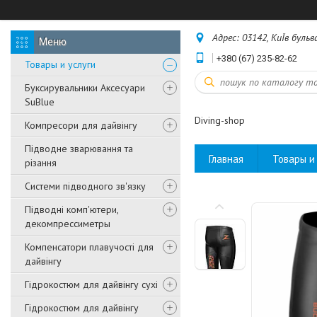
Адрес: 03142, КиЇв бульв
+380 (67) 235-82-62
Товары и услуги
Буксирувальники Аксесуари
SuBlue
Diving-shop
Компресори для дайвінгу
Підводне зварювання та
Главная
Товары и 
різання
Системи підводного зв'язку
Підводні комп'ютери,
декомпрессиметры
Компенсатори плавучості для
дайвінгу
Гідрокостюм для дайвінгу сухі
Гідрокостюм для дайвінгу