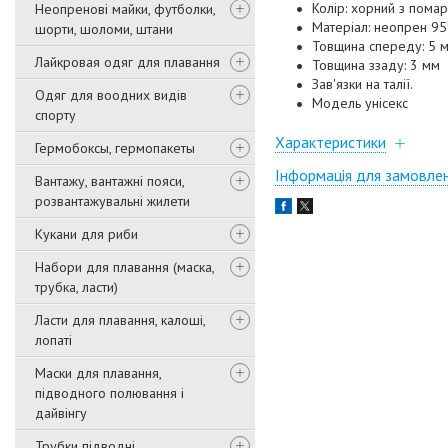
Колір: xорний з пома
Неопренові майки, футболки,
Матеріал: неопрен 9
шорти, шоломи, штани
Товщина спереду: 5 
Лайкровая одяг для плавання
Товщина ззаду: 3 мм
Зав'язки на талії.
Одяг для воодних видів
Модель унісекс
спорту
Характеристики
Гермобоксы, гермопакеты
Інформація для замовле
Вантажу, вантажні пояси,
розвантажувальні жилети
Кукани для риби
Набори для плавання (маска,
трубка, ласти)
Ласти для плавання, калоші,
лопаті
Маски для плавання,
підводного полювання і
дайвінгу
Трубки підводні