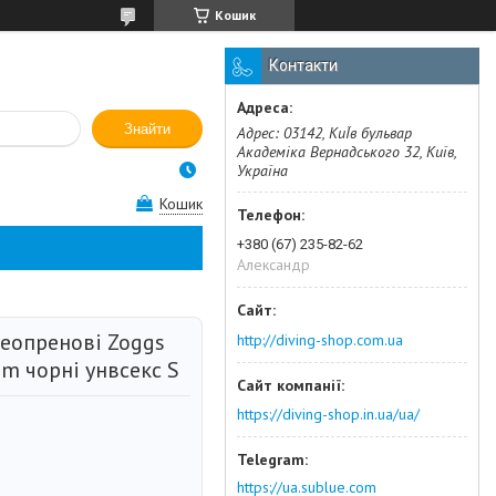
Кошик
Контакти
Знайти
Адрес: 03142, КиЇв бульвар
Академіка Вернадського 32, Київ,
Україна
Кошик
+380 (67) 235-82-62
Александр
еопренові Zoggs
http://diving-shop.com.ua
m чорні унвсекс S
https://diving-shop.in.ua/ua/
https://ua.sublue.com