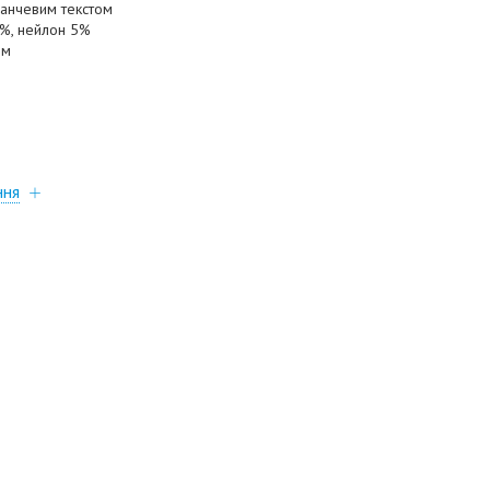
ранчевим текстом
5%, нейлон 5%
мм
ння