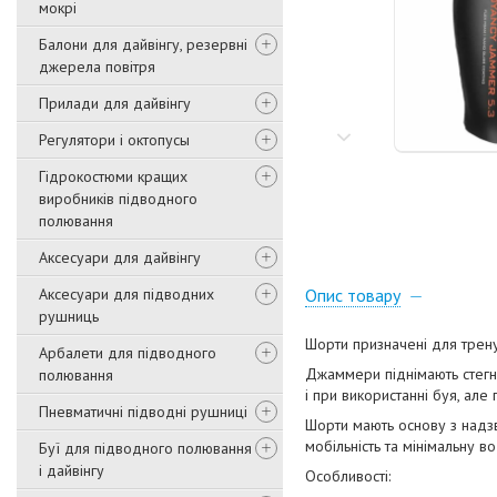
мокрі
Балони для дайвінгу, резервні
джерела повітря
Прилади для дайвінгу
Регулятори і октопусы
Гідрокостюми кращих
виробників підводного
полювання
Аксесуари для дайвінгу
Аксесуари для підводних
Опис товару
рушниць
Шорти призначені для тренув
Арбалети для підводного
Джаммери піднімають стегна
полювання
і при використанні буя, ал
Пневматичні підводні рушниці
Шорти мають основу з надз
мобільність та мінімальну в
Буї для підводного полювання
і дайвінгу
Особливості: