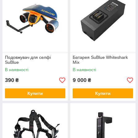
Подовжувач для селфі
Батарея SuBlue Whiteshark
SuBlue
Mix
В наявності
В наявності
390
9 000
₴
₴
Купити
Купити