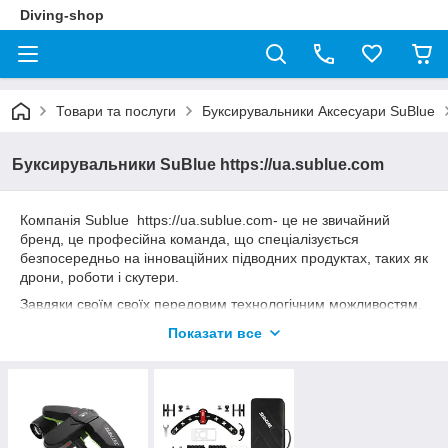
Diving-shop
Товари та послуги
Буксирувальники Аксесуари SuBlue
Буксирувальники SuBlue https://ua.sublue.com
Компанія Sublue https://ua.sublue.com- це не звичайний
бренд, це професійна команда, що спеціалізується
безпосередньо на інноваційних підводних продуктах, таких як
дрони, роботи і скутери.
Завдяки своїм своїх передовим технологічним можливостям,
Sublue розробила безліч продуктів для водних видів спорту,
Показати все
вивчення океану та охорони навколишнього середовища.
Акваскутери SuBlue ідеально підходять для водних розваг,
окрім того їх можна використовувати на пляжі або в басейні.
Наші акваскутери є незамінними при сноркелінзі і
ідеальні для дайвінгу та фрідайвінга (глибина занурення
якого сягає до 40м).