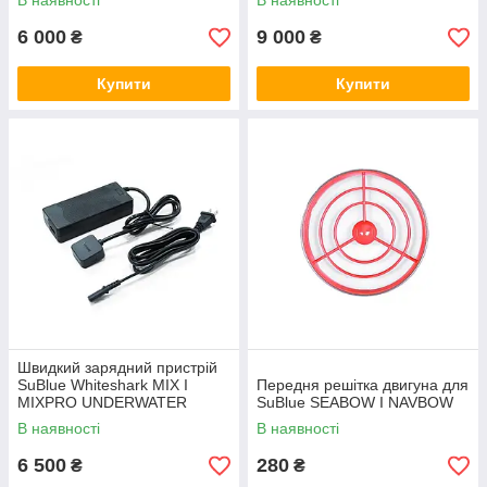
В наявності
В наявності
6 000
9 000
₴
₴
Купити
Купити
Швидкий зарядний пристрій
SuBlue Whiteshark MIX І
Передня решітка двигуна для
MIXPRO UNDERWATER
SuBlue SEABOW І NAVBOW
SCOOTER
В наявності
В наявності
6 500
280
₴
₴